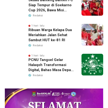
Skuad Banteng Banten FC
Siap Tempur di Soekarno
Cup 2026, Bawa Misi
Harumkan Nama Banten
Redaksi
1 hari lalu
Ribuan Warga Kelapa Dua
Meriahkan Jalan Sehat
Sambut HUT ke-81 RI
Redaksi
1 hari lalu
PCNU Tangsel Gelar
Halaqoh Transformasi
Digital, Bahas Masa Depan
NU di Era Disrupsi
Redaksi