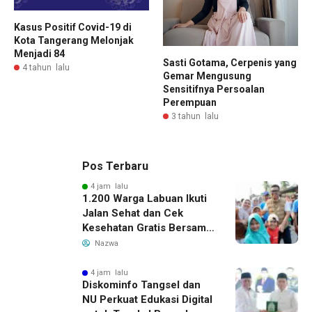
Kasus Positif Covid-19 di
Kota Tangerang Melonjak
Menjadi 84
Sasti Gotama, Cerpenis yang
4 tahun lalu
Gemar Mengusung
Sensitifnya Persoalan
Perempuan
3 tahun lalu
Pos Terbaru
4 jam lalu
1.200 Warga Labuan Ikuti
Jalan Sehat dan Cek
Kesehatan Gratis Bersama
Gubernur Banten
Nazwa
4 jam lalu
Diskominfo Tangsel dan
NU Perkuat Edukasi Digital