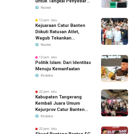
untuk Tangkal Penyebaran
Hoaks
Nazwa
12 jam lalu
Kejuaraan Catur Banten
Diikuti Ratusan Atlet,
Wagub Tekankan
Pembinaan Dini
Nazwa
13 jam lalu
Politik Islam: Dari Identitas
Menuju Kemanfaatan
Redaksi
22 jam lalu
Kabupaten Tangerang
Kembali Juara Umum
Kejurprov Catur Banten
2026, Raih 24 Medali
Redaksi
22 jam lalu