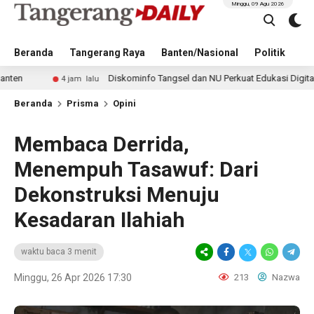
Minggu, 09 Agu 2026
Beranda
Tangerang Raya
Banten/Nasional
Politik
Pe
Diskominfo Tangsel dan NU Perkuat Edukasi Digital untuk Tan
4 jam lalu
Beranda
Prisma
Opini
Membaca Derrida,
Menempuh Tasawuf: Dari
Dekonstruksi Menuju
Kesadaran Ilahiah
waktu baca 3 menit
Minggu, 26 Apr 2026 17:30
213
Nazwa