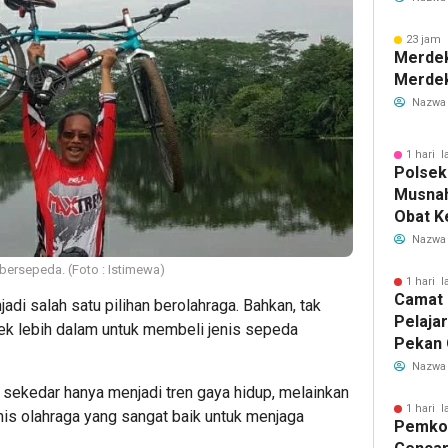
Lewat 
23 jam 
Merdek
Merdek
Nazwa
1 hari l
Polsek
Musnah
Obat Ke
Rp230 M
Nazwa
bersepeda. (Foto : Istimewa)
1 hari l
Camat 
i salah satu pilihan berolahraga. Bahkan, tak
Pelaja
ek lebih dalam untuk membeli jenis sepeda
Pekan 
Kecama
Nazwa
sekedar hanya menjadi tren gaya hidup, melainkan
1 hari l
enis olahraga yang sangat baik untuk menjaga
Pemkot