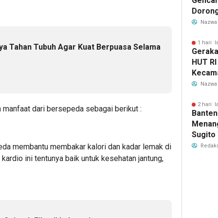
Gencar
Dorong
Hamil 
Nazwa
Hewan
1 hari l
ya Tahan Tubuh Agar Kuat Berpuasa Selama
Geraka
HUT RI
Kecama
Tanger
Nazwa
Jadwal
2 hari l
manfaat dari bersepeda sebagai berikut :
Banten
Menang
Sugito
Juara 
peda membantu membakar kalori dan kadar lemak di
Redaks
2026
kardio ini tentunya baik untuk kesehatan jantung,