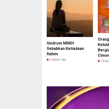
Orang
Sindrom MRKH
Keluh
Sebabkan Ketiadaan
Bergiz
Rahim
Cimon
2 tahun lalu
10 bul