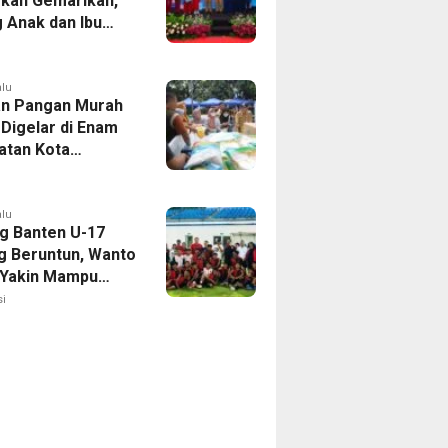
kan Gemarikan,
 Anak dan Ibu
Penuhi Protein
i
alu
n Pangan Murah
 Digelar di Enam
tan Kota
ang, Catat
nya
alu
g Banten U-17
 Beruntun, Wanto
 Yakin Mampu
Soekarno Cup
i