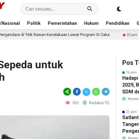
/Nasional
Politik
Pemerintahan
Hukum
Pendidikan
G
Kecelakaan Lewat Program Si Caka
Merdeka Keluargaku,
23 jam lalu
Sepeda untuk
Pos T
16 jam 
h
Hadapi
2029, 
SDM da
Pendid
Nazwa
533
Redaksi TD
bagi G
21 jam 
Satlan
Tanger
Pengen
Rawan 
Nazwa