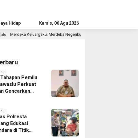
aya Hidup
Advertorial
Kamis, 06 Agu 2026
 Merdeka Negeriku
Polsek Serpong Musnahkan 46 Juta Buti
1 hari lalu
erbaru
lalu
 Tahapan Pemilu
Bawaslu Perkuat
n Gencarkan
ikan Demokrasi
enerasi Muda
lalu
tas Polresta
ang Edukasi
dara di Titik
Kecelakaan