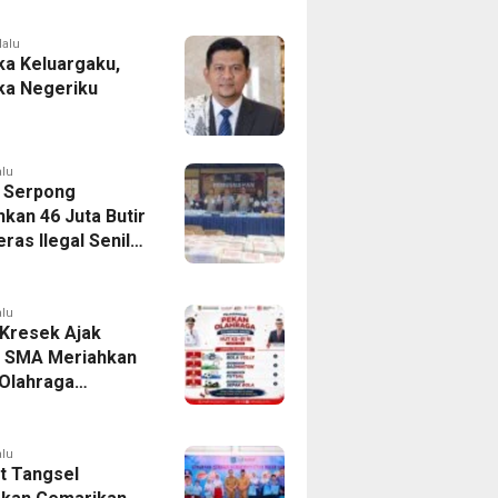
Program Si Caka
lalu
a Keluargaku,
a Negeriku
alu
 Serpong
kan 46 Juta Butir
ras Ilegal Senilai
iliar
alu
Kresek Ajak
r SMA Meriahkan
Olahraga
tan Kresek 2026
alu
 Tangsel