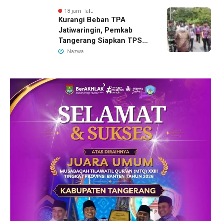
18 jam lalu
Kurangi Beban TPA
Jatiwaringin, Pemkab
Tangerang Siapkan TPS3R
Baru di Tigaraksa
Nazwa