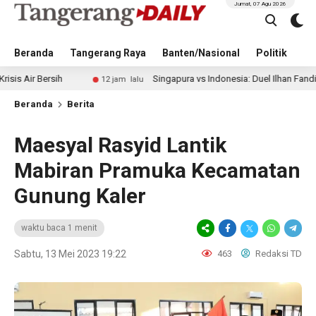
Jumat, 07 Agu 2026
Beranda
Tangerang Raya
Banten/Nasional
Politik
Pe
rsih
Singapura vs Indonesia: Duel Ilhan Fandi vs Mitchell
12 jam lalu
Beranda
Berita
Maesyal Rasyid Lantik
Mabiran Pramuka Kecamatan
Gunung Kaler
waktu baca 1 menit
Sabtu, 13 Mei 2023 19:22
463
Redaksi TD