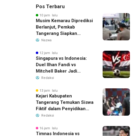
Pos Terbaru
10 jam lalu
Musim Kemarau Diprediksi
Berlanjut, Pemkab
Tangerang Siapkan
Langkah Antisipasi Krisis
Nazwa
Air Bersih
12 jam lalu
Singapura vs Indonesia:
Duel Ilhan Fandi vs
Mitchell Baker Jadi
Sorotan di Piala AFF 2026
Redaksi
13 jam lalu
Kejari Kabupaten
Tangerang Temukan Siswa
Fiktif dalam Penyidikan
Dana BOP PKBM
Redaksi
16 jam lalu
Timnas Indonesia vs