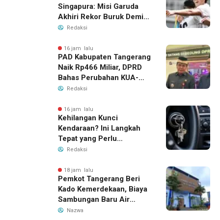
Singapura: Misi Garuda
Akhiri Rekor Buruk Demi
Tiket Semifinal Piala AFF
Redaksi
2026
16 jam lalu
PAD Kabupaten Tangerang
Naik Rp466 Miliar, DPRD
Bahas Perubahan KUA-
PPAS 2026
Redaksi
16 jam lalu
Kehilangan Kunci
Kendaraan? Ini Langkah
Tepat yang Perlu
Dilakukan
Redaksi
18 jam lalu
Pemkot Tangerang Beri
Kado Kemerdekaan, Biaya
Sambungan Baru Air
Bersih Dipangkas Jadi
Nazwa
Rp237 Ribu