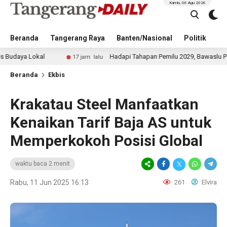
Kamis, 06 Agu 2026
Beranda
Tangerang Raya
Banten/Nasional
Politik
Pe
kal
Hadapi Tahapan Pemilu 2029, Bawaslu Perkuat SDM 
17 jam lalu
Beranda
Ekbis
Krakatau Steel Manfaatkan
Kenaikan Tarif Baja AS untuk
Memperkokoh Posisi Global
waktu baca 2 menit
Rabu, 11 Jun 2025 16:13
261
Elvira