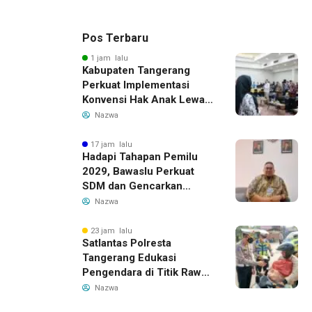
Pos Terbaru
1 jam lalu
Kabupaten Tangerang
Perkuat Implementasi
Konvensi Hak Anak Lewat
Pelatihan Berbasis Budaya
Nazwa
Lokal
17 jam lalu
Hadapi Tahapan Pemilu
2029, Bawaslu Perkuat
SDM dan Gencarkan
Pendidikan Demokrasi
Nazwa
bagi Generasi Muda
23 jam lalu
Satlantas Polresta
Tangerang Edukasi
Pengendara di Titik Rawan
Kecelakaan Lewat
Nazwa
Program Si Caka