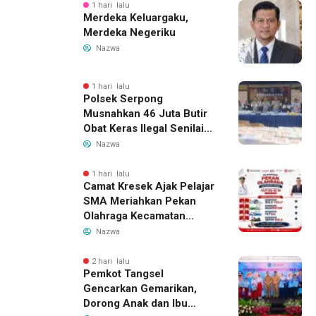
1 hari lalu
Merdeka Keluargaku,
Merdeka Negeriku
Nazwa
1 hari lalu
Polsek Serpong
Musnahkan 46 Juta Butir
Obat Keras Ilegal Senilai
Rp230 Miliar
Nazwa
1 hari lalu
Camat Kresek Ajak Pelajar
SMA Meriahkan Pekan
Olahraga Kecamatan
Kresek 2026
Nazwa
2 hari lalu
Pemkot Tangsel
Gencarkan Gemarikan,
Dorong Anak dan Ibu