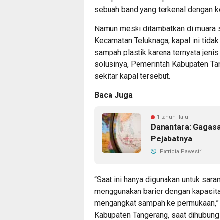
sebuah band yang terkenal dengan k
Namun meski ditambatkan di muara s
Kecamatan Teluknaga, kapal ini tid
sampah plastik karena ternyata jeni
solusinya, Pemerintah Kabupaten T
sekitar kapal tersebut.
Baca Juga
1 tahun lalu
Danantara: Gagasa
Pejabatnya
Patricia Pawestri
“Saat ini hanya digunakan untuk sa
menggunakan barier dengan kapasitas 
mengangkat sampah ke permukaan,” u
Kabupaten Tangerang, saat dihubungi