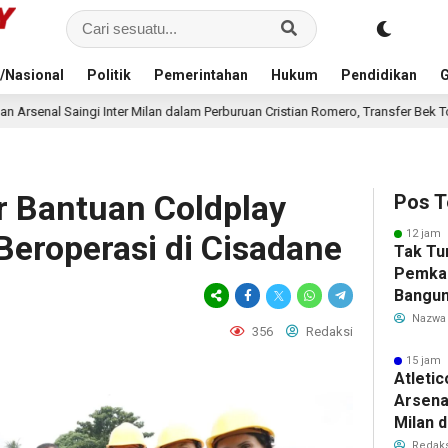
/Nasional
Politik
Pemerintahan
Hukum
Pendidikan
G
alam Perburuan Cristian Romero, Transfer Bek Tottenham Memanas
17 j
r Bantuan Coldplay
Pos T
12 jam 
Beroperasi di Cisadane
Tak Tu
Pemka
Bangun
Warga 
Nazwa
356
Redaksi
Akibat 
15 jam 
Atleti
Arsenal
Milan 
Cristi
Redaks