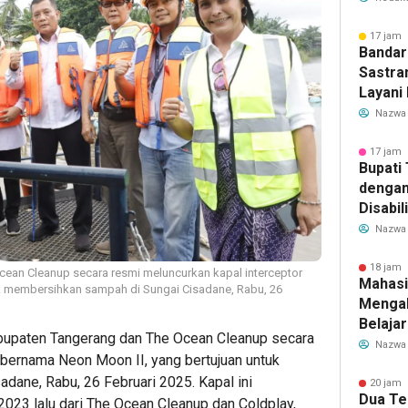
Transf
Meman
17 jam 
Bandar
Sastra
Layani
Mulai 
Nazwa
Garuda
Rute B
17 jam 
Bupati
dengan
Disabil
Bantua
Nazwa
Aspira
18 jam 
ean Cleanup secara resmi meluncurkan kapal interceptor
Mahasi
k membersihkan sampah di Sungai Cisadane, Rabu, 26
Mengab
Belaja
upaten Tangerang dan The Ocean Cleanup secara
dan Ed
Nazwa
 bernama Neon Moon II, yang bertujuan untuk
Migran
ane, Rabu, 26 Februari 2025. Kapal ini
20 jam 
Dua Te
23 lalu dari The Ocean Cleanup dan Coldplay,