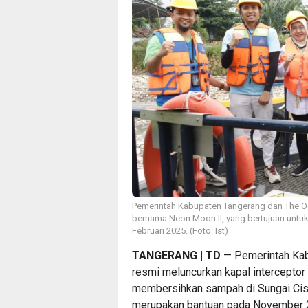
Pemerintah Kabupaten Tangerang dan The Oc
bernama Neon Moon II, yang bertujuan untu
Februari 2025. (Foto: Ist)
TANGERANG | TD
— Pemerintah Kab
resmi meluncurkan kapal interceptor
membersihkan sampah di Sungai Cisad
merupakan bantuan pada November 20