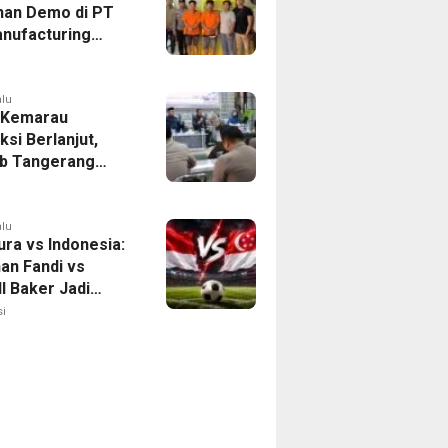
han Demo di PT
nufacturing
ia Ditahan, Polda
 Ungkap Motif
tan Pengelolaan
alu
 Kemarau
ksi Berlanjut,
b Tangerang
n Langkah
asi Krisis Air
alu
ura vs Indonesia:
han Fandi vs
l Baker Jadi
 di Piala AFF
i