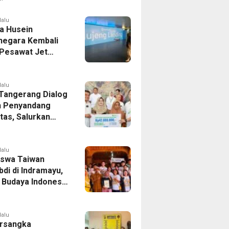
er Bek Tottenham
as
lalu
a Husein
negara Kembali
 Pesawat Jet
14 Agustus 2026,
 Indonesia Buka
andung-Denpasar
lalu
 Tangerang Dialog
 Penyandang
itas, Salurkan
n dan Tampung
si
lalu
swa Taiwan
di di Indramayu,
r Budaya Indonesia
ukasi Pekerja
lalu
rsangka