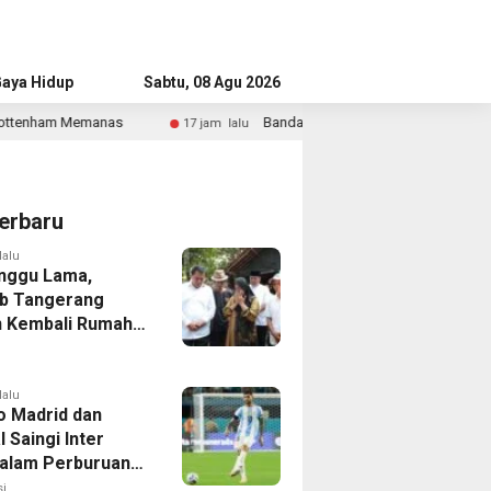
aya Hidup
Advertorial
Sabtu, 08 Agu 2026
Bandara Husein Sastranegara Kembali Layani Pesawat Jet Mulai 14
am lalu
erbaru
lalu
nggu Lama,
b Tangerang
 Kembali Rumah
yang Roboh
Puting Beliung
lalu
co Madrid dan
 Saingi Inter
dalam Perburuan
an Romero,
i