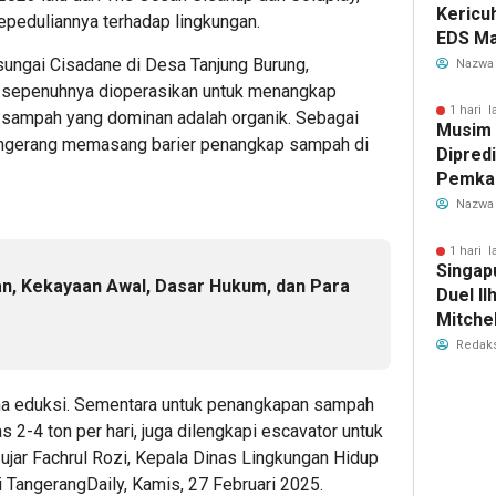
Kericu
epeduliannya terhadap lingkungan.
EDS Ma
Indones
ungai Cisadane di Desa Tanjung Burung,
Nazwa
Banten
ak sepenuhnya dioperasikan untuk menangkap
Perebu
1 hari l
s sampah yang dominan adalah organik. Sebagai
Musim
Limbah
angerang memasang barier penangkap sampah di
Dipredi
Pemka
Siapka
Nazwa
Antisip
Bersih
1 hari l
Singap
n, Kekayaan Awal, Dasar Hukum, dan Para
Duel Il
Mitchel
Sorotan
Redaks
2026
rana eduksi. Sementara untuk penangkapan sampah
2-4 ton per hari, juga dilengkapi escavator untuk
jar Fachrul Rozi, Kepala Dinas Lingkungan Hidup
 TangerangDaily, Kamis, 27 Februari 2025.