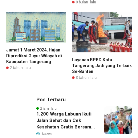
8 bulan lalu
Jumat 1 Maret 2024, Hujan
Diprediksi Guyur Wilayah di
Layanan BPBD Kota
Kabupaten Tangerang
Tangerang Jadi yang Terbaik
2 tahun lalu
Se-Banten
3 tahun lalu
Pos Terbaru
2 jam lalu
1.200 Warga Labuan Ikuti
Jalan Sehat dan Cek
Kesehatan Gratis Bersama
Gubernur Banten
Nazwa