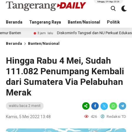
Minggu, 09 Agu 2026
Beranda
Tangerang Raya
Banten/Nasional
Politik
Pe
en
Diskominfo Tangsel dan NU Perkuat Edukasi Digital u
3 jam lalu
Beranda
Banten/Nasional
Hingga Rabu 4 Mei, Sudah
111.082 Penumpang Kembali
dari Sumatera Via Pelabuhan
Merak
waktu baca 2 menit
Kamis, 5 Mei 2022 13:48
426
Redaksi TD