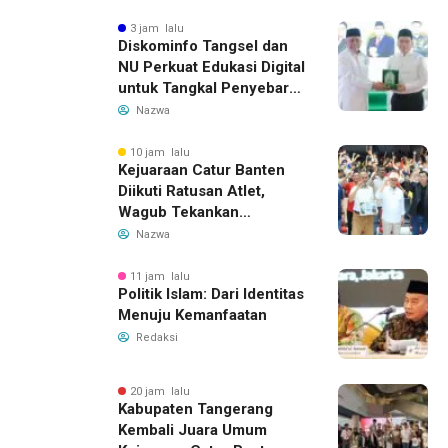
3 jam lalu
Diskominfo Tangsel dan
NU Perkuat Edukasi Digital
untuk Tangkal Penyebaran
Hoaks
Nazwa
10 jam lalu
Kejuaraan Catur Banten
Diikuti Ratusan Atlet,
Wagub Tekankan
Pembinaan Dini
Nazwa
11 jam lalu
Politik Islam: Dari Identitas
Menuju Kemanfaatan
Redaksi
20 jam lalu
Kabupaten Tangerang
Kembali Juara Umum