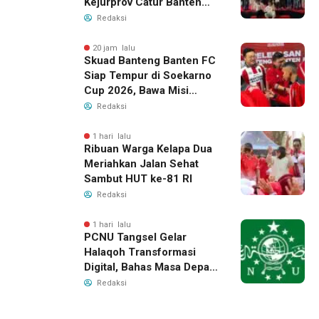
Kejurprov Catur Banten
2026, Raih 24 Medali
Redaksi
20 jam lalu
Skuad Banteng Banten FC
Siap Tempur di Soekarno
Cup 2026, Bawa Misi
Harumkan Nama Banten
Redaksi
1 hari lalu
Ribuan Warga Kelapa Dua
Meriahkan Jalan Sehat
Sambut HUT ke-81 RI
Redaksi
1 hari lalu
PCNU Tangsel Gelar
Halaqoh Transformasi
Digital, Bahas Masa Depan
NU di Era Disrupsi
Redaksi