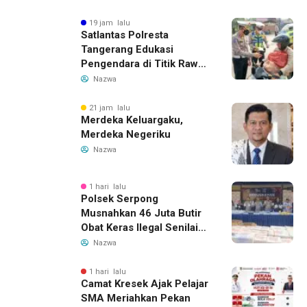
bagi Generasi Muda
19 jam lalu
Satlantas Polresta
Tangerang Edukasi
Pengendara di Titik Rawan
Kecelakaan Lewat
Nazwa
Program Si Caka
21 jam lalu
Merdeka Keluargaku,
Merdeka Negeriku
Nazwa
1 hari lalu
Polsek Serpong
Musnahkan 46 Juta Butir
Obat Keras Ilegal Senilai
Rp230 Miliar
Nazwa
1 hari lalu
Camat Kresek Ajak Pelajar
SMA Meriahkan Pekan