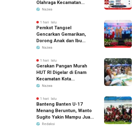
Olahraga Kecamatan
Kresek 2026
Nazwa
1 hari lalu
Pemkot Tangsel
Gencarkan Gemarikan,
Dorong Anak dan Ibu
Hamil Penuhi Protein
Nazwa
Hewani
1 hari lalu
Gerakan Pangan Murah
HUT RI Digelar di Enam
Kecamatan Kota
Tangerang, Catat
Nazwa
Jadwalnya
1 hari lalu
Banteng Banten U-17
Menang Beruntun, Wanto
Sugito Yakin Mampu Juara
Soekarno Cup 2026
Redaksi