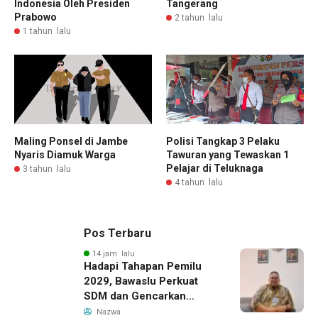
Tangerang
Indonesia Oleh Presiden
Prabowo
2 tahun lalu
1 tahun lalu
Maling Ponsel di Jambe
Polisi Tangkap 3 Pelaku
Nyaris Diamuk Warga
Tawuran yang Tewaskan 1
Pelajar di Teluknaga
3 tahun lalu
4 tahun lalu
Pos Terbaru
14 jam lalu
Hadapi Tahapan Pemilu
2029, Bawaslu Perkuat
SDM dan Gencarkan
Pendidikan Demokrasi
Nazwa