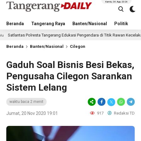
Kamis, 06 Agu 2026
Beranda
Tangerang Raya
Banten/Nasional
Politik
Pe
ntas Polresta Tangerang Edukasi Pengendara di Titik Rawan Kecelakaan Lewat
Beranda
Banten/Nasional
Cilegon
Gaduh Soal Bisnis Besi Bekas,
Pengusaha Cilegon Sarankan
Sistem Lelang
waktu baca 2 menit
Jumat, 20 Nov 2020 19:01
917
Redaksi TD