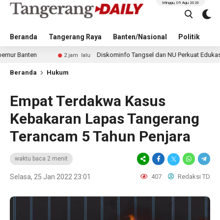
Minggu, 09 Agu 2026
Beranda
Tangerang Raya
Banten/Nasional
Politik
Pe
ten
Diskominfo Tangsel dan NU Perkuat Edukasi Digital 
2 jam lalu
Beranda
Hukum
Empat Terdakwa Kasus
Kebakaran Lapas Tangerang
Terancam 5 Tahun Penjara
waktu baca 2 menit
Selasa, 25 Jan 2022 23:01
407
Redaksi TD