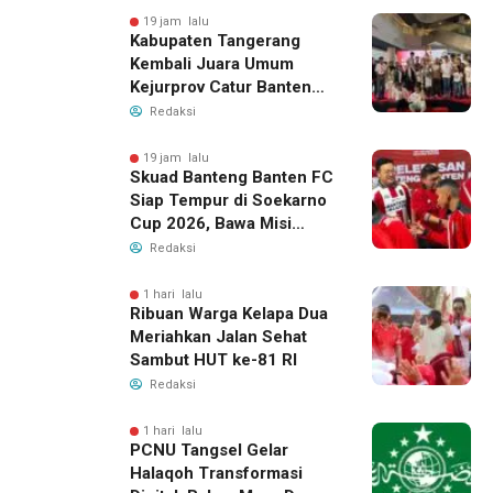
19 jam lalu
Kabupaten Tangerang
Kembali Juara Umum
Kejurprov Catur Banten
2026, Raih 24 Medali
Redaksi
19 jam lalu
Skuad Banteng Banten FC
Siap Tempur di Soekarno
Cup 2026, Bawa Misi
Harumkan Nama Banten
Redaksi
1 hari lalu
Ribuan Warga Kelapa Dua
Meriahkan Jalan Sehat
Sambut HUT ke-81 RI
Redaksi
1 hari lalu
PCNU Tangsel Gelar
Halaqoh Transformasi