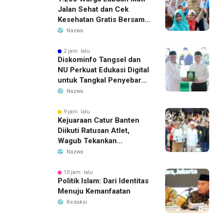
Jalan Sehat dan Cek
Kesehatan Gratis Bersama
Gubernur Banten
Nazwa
2 jam lalu
Diskominfo Tangsel dan
NU Perkuat Edukasi Digital
untuk Tangkal Penyebaran
Hoaks
Nazwa
9 jam lalu
Kejuaraan Catur Banten
Diikuti Ratusan Atlet,
Wagub Tekankan
Pembinaan Dini
Nazwa
10 jam lalu
Politik Islam: Dari Identitas
Menuju Kemanfaatan
Redaksi