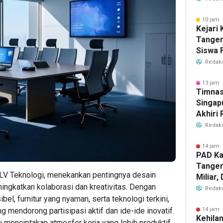
2026
10 jam 
Kejari
Tange
Siswa F
Penyid
Redaks
PKBM
13 jam 
Timnas
Singap
Akhiri
Tiket S
Redaks
2026
14 jam 
PAD Ka
Tanger
MLV Teknologi, menekankan pentingnya desain
Miliar
ningkatkan kolaborasi dan kreativitas. Dengan
Perub
Redaks
2026
el, furnitur yang nyaman, serta teknologi terkini,
14 jam 
g mendorong partisipasi aktif dan ide-ide inovatif.
Kehila
u menciptakan atmosfer kerja yang lebih produktif