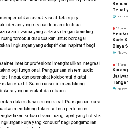
Kendar
Tepat 
Dilaku
Redaks
 memperhatikan aspek visual, tetapi juga
ui desain yang sesuai dengan identitas
15 jam 
aan alami, warna yang selaras dengan branding,
Pemkot
n ruang tersebut disesuaikan untuk berbagai
Kado K
akan lingkungan yang adaptif dan inspiratif bagi
Biaya 
Air Be
Nazwa
Jadi R
ainer interior profesional menghasilkan integrasi
15 jam 
Kurang
teknologi fungsional. Penggunaan sistem audio
Jatiwa
tas tinggi, dan perangkat kolaboratif digital
Tanger
ar dan efektif. Semua unsur ini mendukung
TPS3R 
Nazwa
kusi yang interaktif dan efisien.
oritas dalam desain ruang rapat. Penggunaan kursi
suaikan mendukung fokus selama pertemuan
nghadirkan solusi desain ruang rapat yang holistik
lingkungan kerja yang kondusif bagi pengambilan