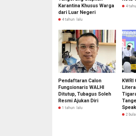
Karantina Khusus Warga
4 tahu
dari Luar Negeri
4 tahun lalu
Pendaftaran Calon
KWRI 
Fungsionaris WALHI
Litera
Ditutup, Tubagus Soleh
Tigar
Resmi Ajukan Diri
Tange
Speak
1 tahun lalu
2 bula