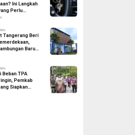
aan? Ini Langkah
yang Perlu
kan
i
lalu
 Tangerang Beri
emerdekaan,
Sambungan Baru
rsih Dipangkas
p237 Ribu
lalu
i Beban TPA
ringin, Pemkab
ang Siapkan
Baru di Tigaraksa