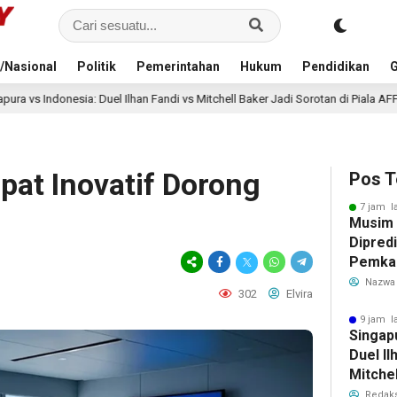
/Nasional
Politik
Pemerintahan
Hukum
Pendidikan
G
han Fandi vs Mitchell Baker Jadi Sorotan di Piala AFF 2026
10 jam lalu
pat Inovatif Dorong
Pos T
7 jam l
Musim
Dipredi
Pemka
Siapka
Nazwa
302
Elvira
Antisip
Bersih
9 jam l
Singap
Duel Il
Mitchel
Sorotan
Redaks