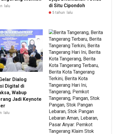
di Situ Cipondoh
n lalu
5 tahun lalu
Gelar Dialog
si Digital di
aksa, Wabup
rang Jadi Keynote
er
n lalu