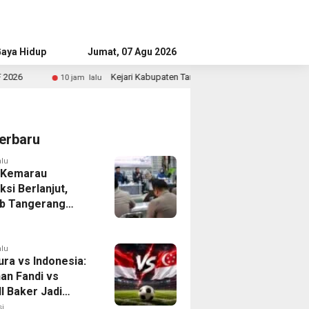
aya Hidup
Advertorial
Jumat, 07 Agu 2026
Kejari Kabupaten Tangerang Temukan Siswa Fiktif dalam Penyidikan Dana 
erbaru
alu
 Kemarau
ksi Berlanjut,
b Tangerang
n Langkah
asi Krisis Air
alu
ura vs Indonesia:
han Fandi vs
l Baker Jadi
 di Piala AFF
i