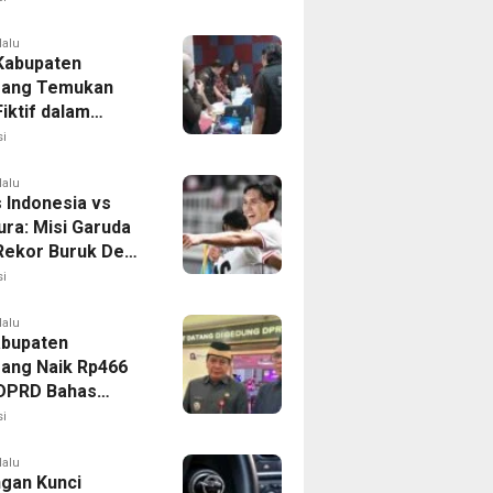
lalu
 Kabupaten
rang Temukan
iktif dalam
ikan Dana BOP
i
lalu
 Indonesia vs
ura: Misi Garuda
 Rekor Buruk Demi
emifinal Piala AFF
i
lalu
bupaten
ang Naik Rp466
, DPRD Bahas
ahan KUA-PPAS
i
lalu
ngan Kunci