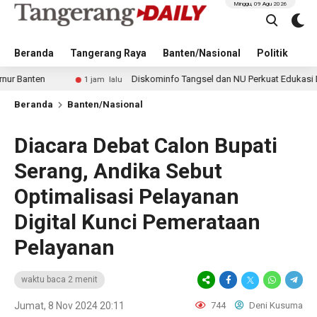
Minggu, 09 Agu 2026
Beranda
Tangerang Raya
Banten/Nasional
Politik
Pe
Diskominfo Tangsel dan NU Perkuat Edukasi Digital untu
1 jam lalu
Beranda
Banten/Nasional
Diacara Debat Calon Bupati
Serang, Andika Sebut
Optimalisasi Pelayanan
Digital Kunci Pemerataan
Pelayanan
waktu baca 2 menit
Jumat, 8 Nov 2024 20:11
744
Deni Kusuma