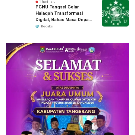
1 hari lalu
PCNU Tangsel Gelar
Halaqoh Transformasi
Digital, Bahas Masa Depan
NU di Era Disrupsi
Redaksi