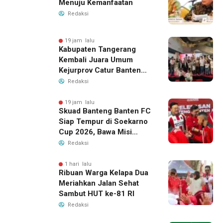
Menuju Kemanfaatan
Redaksi
19 jam lalu
Kabupaten Tangerang
Kembali Juara Umum
Kejurprov Catur Banten
2026, Raih 24 Medali
Redaksi
19 jam lalu
Skuad Banteng Banten FC
Siap Tempur di Soekarno
Cup 2026, Bawa Misi
Harumkan Nama Banten
Redaksi
1 hari lalu
Ribuan Warga Kelapa Dua
Meriahkan Jalan Sehat
Sambut HUT ke-81 RI
Redaksi