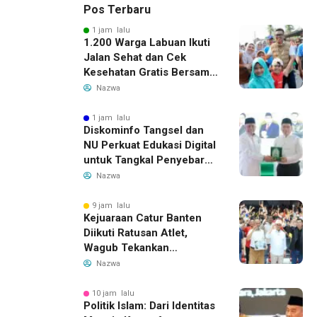
Pos Terbaru
1 jam lalu
1.200 Warga Labuan Ikuti
Jalan Sehat dan Cek
Kesehatan Gratis Bersama
Gubernur Banten
Nazwa
1 jam lalu
Diskominfo Tangsel dan
NU Perkuat Edukasi Digital
untuk Tangkal Penyebaran
Hoaks
Nazwa
9 jam lalu
Kejuaraan Catur Banten
Diikuti Ratusan Atlet,
Wagub Tekankan
Pembinaan Dini
Nazwa
10 jam lalu
Politik Islam: Dari Identitas