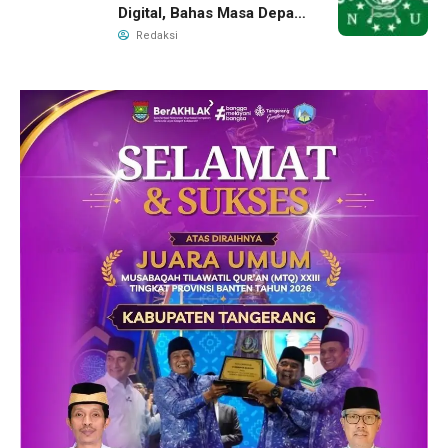
Digital, Bahas Masa Depan
NU di Era Disrupsi
Redaksi