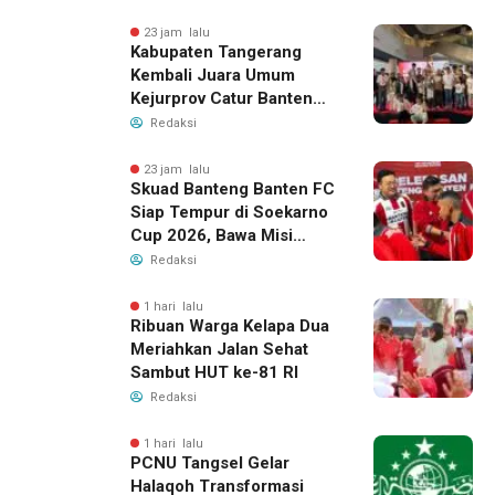
23 jam lalu
Kabupaten Tangerang
Kembali Juara Umum
Kejurprov Catur Banten
2026, Raih 24 Medali
Redaksi
23 jam lalu
Skuad Banteng Banten FC
Siap Tempur di Soekarno
Cup 2026, Bawa Misi
Harumkan Nama Banten
Redaksi
1 hari lalu
Ribuan Warga Kelapa Dua
Meriahkan Jalan Sehat
Sambut HUT ke-81 RI
Redaksi
1 hari lalu
PCNU Tangsel Gelar
Halaqoh Transformasi