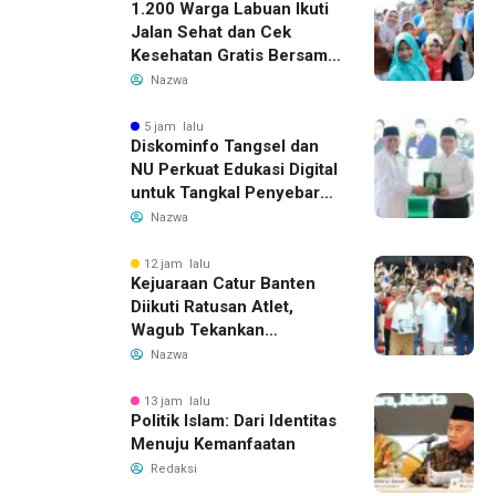
1.200 Warga Labuan Ikuti
Jalan Sehat dan Cek
Kesehatan Gratis Bersama
Gubernur Banten
Nazwa
5 jam lalu
Diskominfo Tangsel dan
NU Perkuat Edukasi Digital
untuk Tangkal Penyebaran
Hoaks
Nazwa
12 jam lalu
Kejuaraan Catur Banten
Diikuti Ratusan Atlet,
Wagub Tekankan
Pembinaan Dini
Nazwa
13 jam lalu
Politik Islam: Dari Identitas
Menuju Kemanfaatan
Redaksi