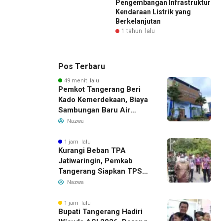
Pengembangan Infrastruktur
Kendaraan Listrik yang
Berkelanjutan
1 tahun lalu
Pos Terbaru
49 menit lalu
Pemkot Tangerang Beri
Kado Kemerdekaan, Biaya
Sambungan Baru Air
Bersih Dipangkas Jadi
Nazwa
Rp237 Ribu
1 jam lalu
Kurangi Beban TPA
Jatiwaringin, Pemkab
Tangerang Siapkan TPS3R
Baru di Tigaraksa
Nazwa
1 jam lalu
Bupati Tangerang Hadiri