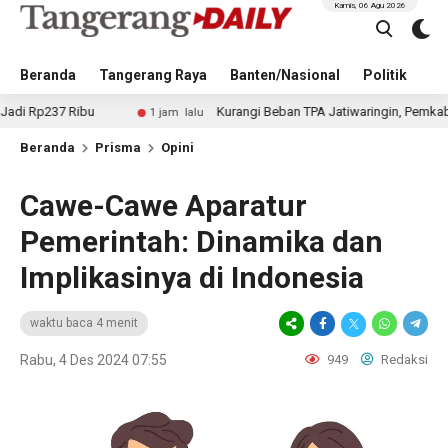
Kamis, 06 Agu 2026
Beranda
Tangerang Raya
Banten/Nasional
Politik
Pe
ibu
Kurangi Beban TPA Jatiwaringin, Pemkab Tangerang S
1 jam lalu
Beranda
Prisma
Opini
Cawe-Cawe Aparatur
Pemerintah: Dinamika dan
Implikasinya di Indonesia
waktu baca 4 menit
Rabu, 4 Des 2024 07:55
949
Redaksi