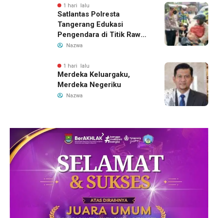
1 hari lalu
Satlantas Polresta
Tangerang Edukasi
Pengendara di Titik Rawan
Kecelakaan Lewat
Nazwa
Program Si Caka
1 hari lalu
Merdeka Keluargaku,
Merdeka Negeriku
Nazwa