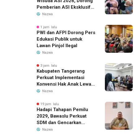
Wisuda ASI 2026, Dorong
Pemberian ASI Eksklusif
untuk Wujudkan Generasi
Nazwa
Sehat
1 jam lalu
PWI dan AFPI Dorong Pers
Edukasi Publik untuk
Lawan Pinjol Ilegal
Nazwa
3 jam lalu
Kabupaten Tangerang
Perkuat Implementasi
Konvensi Hak Anak Lewat
Pelatihan Berbasis Budaya
Nazwa
Lokal
19 jam lalu
Hadapi Tahapan Pemilu
2029, Bawaslu Perkuat
SDM dan Gencarkan
Pendidikan Demokrasi
Nazwa
bagi Generasi Muda