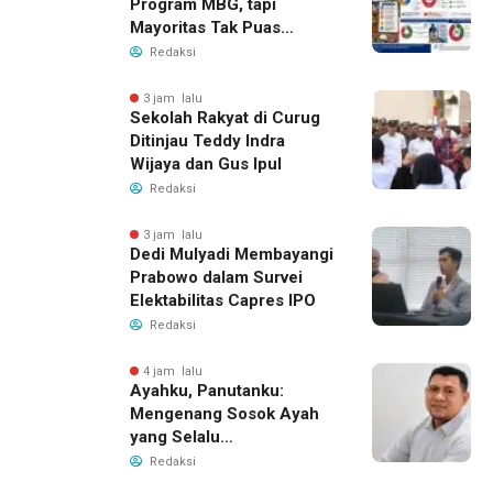
Program MBG, tapi
Mayoritas Tak Puas
dengan Pengelolaannya
Redaksi
3 jam lalu
Sekolah Rakyat di Curug
Ditinjau Teddy Indra
Wijaya dan Gus Ipul
Redaksi
3 jam lalu
Dedi Mulyadi Membayangi
Prabowo dalam Survei
Elektabilitas Capres IPO
Redaksi
4 jam lalu
Ayahku, Panutanku:
Mengenang Sosok Ayah
yang Selalu
Membersamaiku
Redaksi