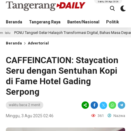
Sabtu, 08 Agu 2026
Beranda
Tangerang Raya
Banten/Nasional
Politik
Pe
U Tangsel Gelar Halaqoh Transformasi Digital, Bahas Masa Depan NU di Era 
Beranda
Advertorial
CAFFEINCATION: Staycation
Seru dengan Sentuhan Kopi
di Fame Hotel Gading
Serpong
waktu baca 2 menit
Minggu, 3 Agu 2025 02:46
361
Nazwa