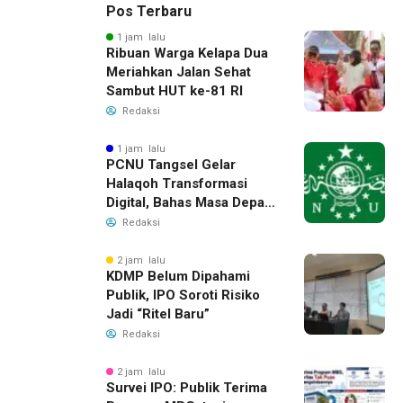
Pos Terbaru
1 jam lalu
Ribuan Warga Kelapa Dua
Meriahkan Jalan Sehat
Sambut HUT ke-81 RI
Redaksi
1 jam lalu
PCNU Tangsel Gelar
Halaqoh Transformasi
Digital, Bahas Masa Depan
NU di Era Disrupsi
Redaksi
2 jam lalu
KDMP Belum Dipahami
Publik, IPO Soroti Risiko
Jadi “Ritel Baru”
Redaksi
2 jam lalu
Survei IPO: Publik Terima