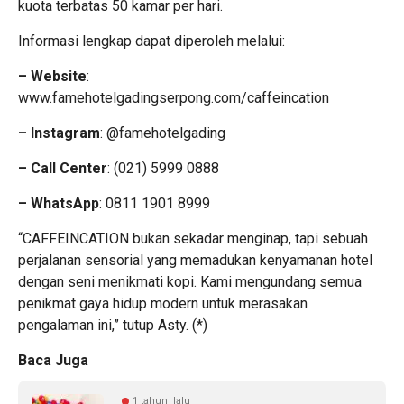
kuota terbatas 50 kamar per hari.
Informasi lengkap dapat diperoleh melalui:
– Website
:
www.famehotelgadingserpong.com/caffeincation
– Instagram
: @famehotelgading
– Call Center
: (021) 5999 0888
– WhatsApp
: 0811 1901 8999
“CAFFEINCATION bukan sekadar menginap, tapi sebuah
perjalanan sensorial yang memadukan kenyamanan hotel
dengan seni menikmati kopi. Kami mengundang semua
penikmat gaya hidup modern untuk merasakan
pengalaman ini,” tutup Asty. (
*
)
Baca Juga
1 tahun lalu