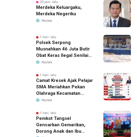
23 jam lalu
Merdeka Keluargaku,
Merdeka Negeriku
Nazwa
1 hari lalu
Polsek Serpong
Musnahkan 46 Juta Butir
Obat Keras Ilegal Senilai
Rp230 Miliar
Nazwa
1 hari lalu
Camat Kresek Ajak Pelajar
SMA Meriahkan Pekan
Olahraga Kecamatan
Kresek 2026
Nazwa
1 hari lalu
Pemkot Tangsel
Gencarkan Gemarikan,
Dorong Anak dan Ibu