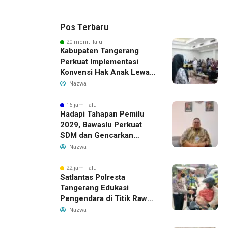
Pos Terbaru
20 menit lalu
Kabupaten Tangerang
Perkuat Implementasi
Konvensi Hak Anak Lewat
Pelatihan Berbasis Budaya
Nazwa
Lokal
16 jam lalu
Hadapi Tahapan Pemilu
2029, Bawaslu Perkuat
SDM dan Gencarkan
Pendidikan Demokrasi
Nazwa
bagi Generasi Muda
22 jam lalu
Satlantas Polresta
Tangerang Edukasi
Pengendara di Titik Rawan
Kecelakaan Lewat
Nazwa
Program Si Caka