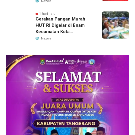
Hamil Penuhi Protein
Nazwa
Hewani
1 hari lalu
Gerakan Pangan Murah
HUT RI Digelar di Enam
Kecamatan Kota
Tangerang, Catat
Nazwa
Jadwalnya