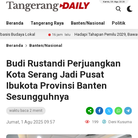
Kamis, 06 Agu 2026
Beranda
Tangerang Raya
Banten/Nasional
Politik
Pe
ya Lokal
Hadapi Tahapan Pemilu 2029, Bawaslu Perkuat
16 jam lalu
Beranda
Banten/Nasional
Budi Rustandi Perjuangkan
Kota Serang Jadi Pusat
Ibukota Provinsi Banten
Sesungguhnya
waktu baca 2 menit
Jumat, 1 Agu 2025 09:57
199
Deni Kusuma