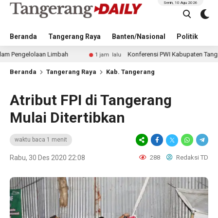
Senin, 10 Agu 2026
Beranda
Tangerang Raya
Banten/Nasional
Politik
Pe
olaan Limbah
Konferensi PWI Kabupaten Tangerang Diteta
1 jam lalu
Beranda
Tangerang Raya
Kab. Tangerang
Atribut FPI di Tangerang
Mulai Ditertibkan
waktu baca 1 menit
Rabu, 30 Des 2020 22:08
288
Redaksi TD