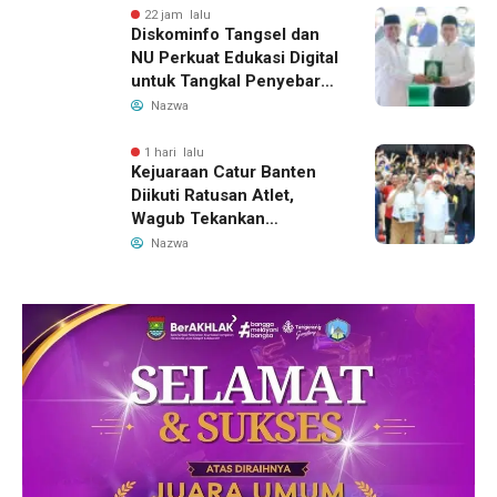
22 jam lalu
Diskominfo Tangsel dan
NU Perkuat Edukasi Digital
untuk Tangkal Penyebaran
Hoaks
Nazwa
1 hari lalu
Kejuaraan Catur Banten
Diikuti Ratusan Atlet,
Wagub Tekankan
Pembinaan Dini
Nazwa