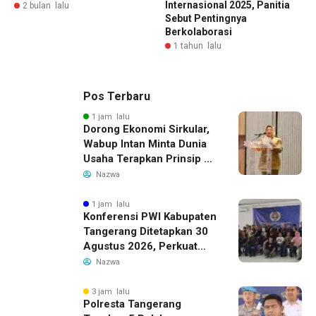
Internasional 2025, Panitia
2 bulan lalu
Sebut Pentingnya
Berkolaborasi
1 tahun lalu
Pos Terbaru
1 jam lalu
Dorong Ekonomi Sirkular,
Wabup Intan Minta Dunia
Usaha Terapkan Prinsip 3R
dalam Pengelolaan Limbah
Nazwa
1 jam lalu
Konferensi PWI Kabupaten
Tangerang Ditetapkan 30
Agustus 2026, Perkuat
Demokrasi dan Soliditas
Nazwa
3 jam lalu
Polresta Tangerang