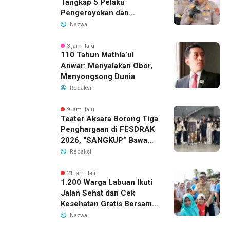
Tangkap 5 Pelaku
Pengeroyokan dan
Kekerasan Seksual di
Nazwa
Panongan
3 jam lalu
110 Tahun Mathla’ul
Anwar: Menyalakan Obor,
Menyongsong Dunia
Redaksi
9 jam lalu
Teater Aksara Borong Tiga
Penghargaan di FESDRAK
2026, “SANGKUP” Bawa
Pulang Juara 2 Grup
Redaksi
Teater Terbaik
21 jam lalu
1.200 Warga Labuan Ikuti
Jalan Sehat dan Cek
Kesehatan Gratis Bersama
Gubernur Banten
Nazwa