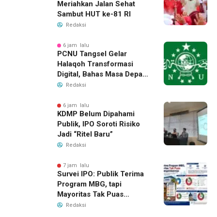
Meriahkan Jalan Sehat
Sambut HUT ke-81 RI
Redaksi
6 jam lalu
PCNU Tangsel Gelar
Halaqoh Transformasi
Digital, Bahas Masa Depan
NU di Era Disrupsi
Redaksi
6 jam lalu
KDMP Belum Dipahami
Publik, IPO Soroti Risiko
Jadi “Ritel Baru”
Redaksi
7 jam lalu
Survei IPO: Publik Terima
Program MBG, tapi
Mayoritas Tak Puas
dengan Pengelolaannya
Redaksi