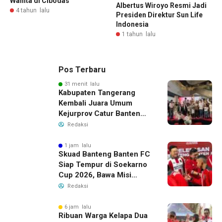
Wanita di Cibodas
Albertus Wiroyo Resmi Jadi
4 tahun lalu
Presiden Direktur Sun Life
Indonesia
1 tahun lalu
Pos Terbaru
31 menit lalu
Kabupaten Tangerang
Kembali Juara Umum
Kejurprov Catur Banten
2026, Raih 24 Medali
Redaksi
1 jam lalu
Skuad Banteng Banten FC
Siap Tempur di Soekarno
Cup 2026, Bawa Misi
Harumkan Nama Banten
Redaksi
6 jam lalu
Ribuan Warga Kelapa Dua