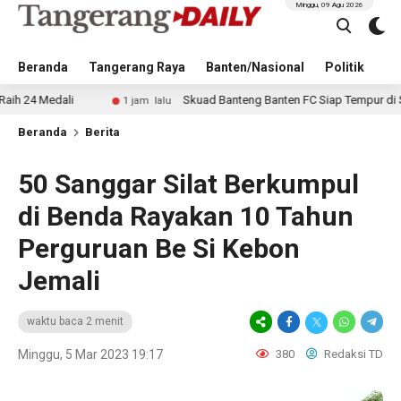
Minggu, 09 Agu 2026
Beranda
Tangerang Raya
Banten/Nasional
Politik
Pe
li
Skuad Banteng Banten FC Siap Tempur di Soekarno C
1 jam lalu
Beranda
Berita
50 Sanggar Silat Berkumpul
di Benda Rayakan 10 Tahun
Perguruan Be Si Kebon
Jemali
waktu baca 2 menit
Minggu, 5 Mar 2023 19:17
380
Redaksi TD