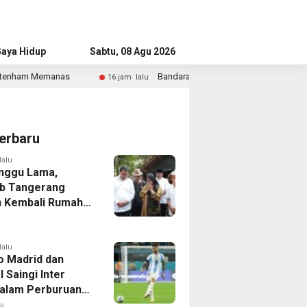
aya Hidup
Advertorial
Sabtu, 08 Agu 2026
Bandara Husein Sastranegara Kembali Layani Pesawat Jet Mulai 14 
am lalu
erbaru
lalu
nggu Lama,
b Tangerang
 Kembali Rumah
yang Roboh
Puting Beliung
lalu
co Madrid dan
 Saingi Inter
dalam Perburuan
an Romero,
i