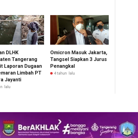
an DLHK
Omicron Masuk Jakarta,
aten Tangerang
Tangsel Siapkan 3 Jurus
it Laporan Dugaan
Penangkal
maran Limbah PT
4 tahun lalu
a Jayanti
n lalu