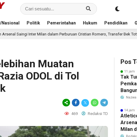
/Nasional
Politik
Pemerintahan
Hukum
Pendidikan
G
alam Perburuan Cristian Romero, Transfer Bek Tottenham Memanas
16 j
elebihan Muatan
Pos T
11 jam 
Razia ODOL di Tol
Tak Tu
Pemka
k
Bangun
Warga 
Nazwa
Akibat 
14 jam 
469
Redaksi TD
Atleti
Arsenal
Milan 
Cristi
Redaks