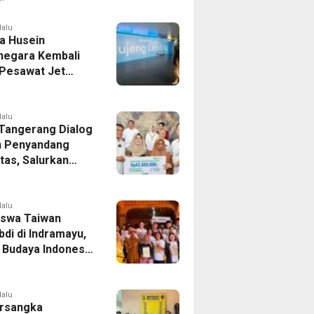
er Bek Tottenham
as
lalu
a Husein
negara Kembali
 Pesawat Jet
14 Agustus 2026,
 Indonesia Buka
andung-Denpasar
lalu
 Tangerang Dialog
 Penyandang
itas, Salurkan
n dan Tampung
si
lalu
swa Taiwan
di di Indramayu,
r Budaya Indonesia
ukasi Pekerja
lalu
rsangka