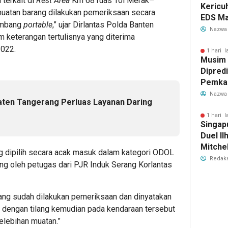
 terkait di
Rest Area
Km 68 ruas Tol Merak–
Kericu
muatan barang dilakukan pemeriksaan secara
EDS Ma
imbang
portable
,” ujar Dirlantas Polda Banten
Indones
Nazwa
 keterangan tertulisnya yang diterima
Banten
2022.
Perebu
1 hari l
Musim
Limbah
Dipredi
Pemka
Siapka
Nazwa
aten Tangerang Perluas Layanan Daring
Antisip
Bersih
1 hari l
Singap
Duel Il
Mitchel
g dipilih secara acak masuk dalam kategori ODOL
Sorotan
Redaks
ang oleh petugas dari PJR Induk Serang Korlantas
2026
yang sudah dilakukan pemeriksaan dan dinyatakan
k dengan tilang kemudian pada kendaraan tersebut
elebihan muatan.”