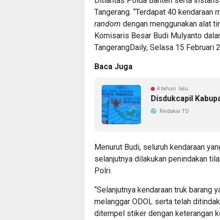
Ditlantas Polda Banten serta instansi
Tangerang. “Terdapat 40 kendaraan 
random
dengan menggunakan alat t
Komisaris Besar Budi Mulyanto dalam
TangerangDaily, Selasa 15 Februari 
Baca Juga
4 tahun lalu
Disdukcapil Kabup
Redaksi TD
Menurut Budi, seluruh kendaraan yan
selanjutnya dilakukan penindakan til
Polri.
“Selanjutnya kendaraan truk barang 
melanggar ODOL serta telah ditinda
ditempel stiker dengan keterangan k