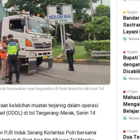
Transf
Meman
16 jam 
Bandar
Sastra
Layani
Mulai 
Nazwa
Garuda
Rute B
16 jam 
Bupati
dengan
Disabil
Bantua
Nazwa
Aspira
ruk bermuatan over kapasitas di Rest Area Km 68 ruas Tol
17 jam 
Mahasi
Mengab
an kelebihan muatan terjaring dalam operasi
Belaja
oad
(ODOL) di tol Tangerang-Merak, Senin 14
dan Ed
Nazwa
Migran
19 jam 
an PJR Induk Serang Korlantas Polri bersama
Dua Te