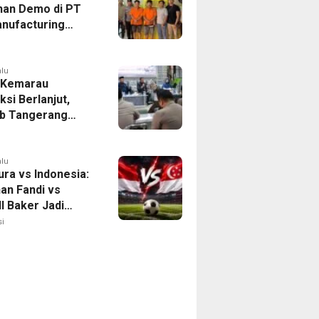
han Demo di PT
nufacturing
ia Ditahan, Polda
 Ungkap Motif
tan Pengelolaan
alu
 Kemarau
ksi Berlanjut,
b Tangerang
n Langkah
asi Krisis Air
alu
ura vs Indonesia:
han Fandi vs
l Baker Jadi
 di Piala AFF
i