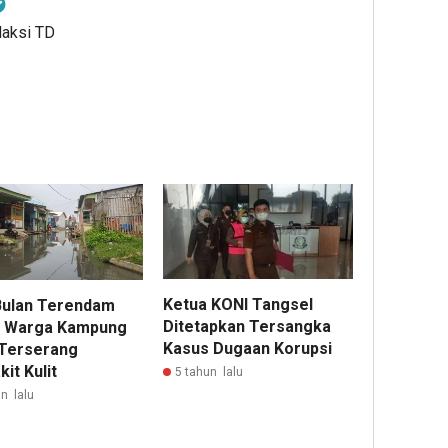
daksi TD
Ketua KONI Tangsel
Bulan Terendam
Ditetapkan Tersangka
r, Warga Kampung
Kasus Dugaan Korupsi
Terserang
it Kulit
5 tahun lalu
n lalu