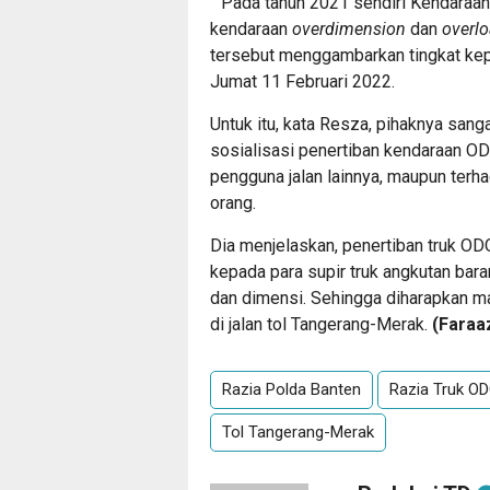
” Pada tahun 2021 sendiri Kendaraa
kendaraan
overdimension
dan
overl
tersebut menggambarkan tingkat kepa
Jumat 11 Februari 2022.
Untuk itu, kata Resza, pihaknya san
sosialisasi penertiban kendaraan O
pengguna jalan lainnya, maupun terha
orang.
Dia menjelaskan, penertiban truk OD
kepada para supir truk angkutan ba
dan dimensi. Sehingga diharapkan 
di jalan tol Tangerang-Merak.
(Faraa
Razia Polda Banten
Razia Truk OD
Tol Tangerang-Merak