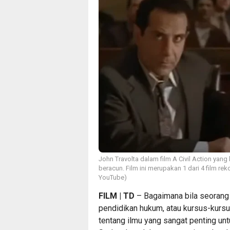
John Travolta dalam film A Civil Action y
beracun. Film ini merupakan 1 dari 4 film 
YouTube)
FILM | TD
– Bagaimana bila seorang 
pendidikan hukum, atau kursus-kurs
tentang ilmu yang sangat penting un