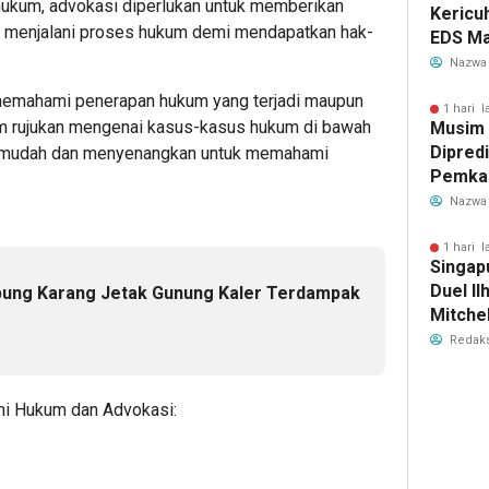
kum, advokasi diperlukan untuk memberikan
Kericu
 menjalani proses hukum demi mendapatkan hak-
EDS Ma
Indones
Nazwa
Banten
 memahami penerapan hukum yang terjadi maupun
Perebu
1 hari l
lm rujukan mengenai kasus-kasus hukum di bawah
Musim
Limbah
Dipredi
ing mudah dan menyenangkan untuk memahami
Pemka
Siapka
Nazwa
Antisip
Bersih
1 hari l
Singap
Duel Il
pung Karang Jetak Gunung Kaler Terdampak
Mitchel
Sorotan
Redaks
2026
i Hukum dan Advokasi: