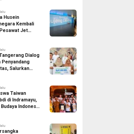
er Bek Tottenham
as
lalu
a Husein
negara Kembali
 Pesawat Jet
14 Agustus 2026,
 Indonesia Buka
andung-Denpasar
lalu
 Tangerang Dialog
 Penyandang
itas, Salurkan
n dan Tampung
si
lalu
swa Taiwan
di di Indramayu,
r Budaya Indonesia
ukasi Pekerja
lalu
rsangka