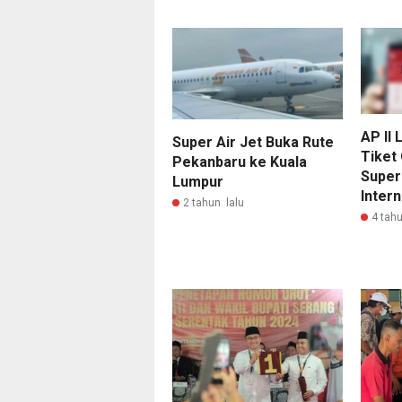
AP II 
Super Air Jet Buka Rute
Tiket
Pekanbaru ke Kuala
Super
Lumpur
Intern
2 tahun lalu
4 tahu