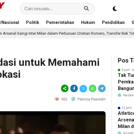
/Nasional
Politik
Pemerintahan
Hukum
Pendidikan
G
dalam Perburuan Cristian Romero, Transfer Bek Tottenham Memanas
14 
dasi untuk Memahami
Pos T
9 jam l
kasi
Tak Tu
Pemka
Bangun
Warga 
Nazwa
932
Patricia Pawestri
Akibat 
12 jam 
Atleti
Arsenal
Milan 
Cristi
Redaks