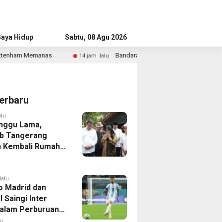
aya Hidup
Advertorial
Sabtu, 08 Agu 2026
Bandara Husein Sastranegara Kembali Layani Pesawat Jet Mulai 14
jam lalu
erbaru
alu
nggu Lama,
b Tangerang
 Kembali Rumah
yang Roboh
Puting Beliung
lalu
co Madrid dan
 Saingi Inter
dalam Perburuan
an Romero,
i