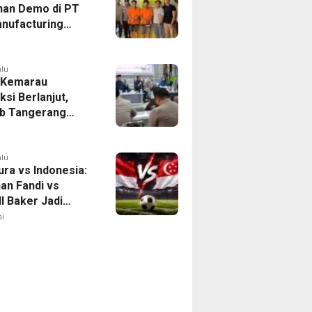
han Demo di PT
nufacturing
ia Ditahan, Polda
 Ungkap Motif
tan Pengelolaan
alu
 Kemarau
ksi Berlanjut,
b Tangerang
n Langkah
asi Krisis Air
alu
ura vs Indonesia:
han Fandi vs
l Baker Jadi
 di Piala AFF
i